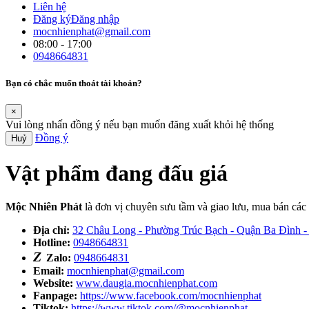
Liên hệ
Đăng ký
Đăng nhập
mocnhienphat@gmail.com
08:00 - 17:00
0948664831
Bạn có chắc muốn thoát tài khoản?
×
Vui lòng nhấn đồng ý nếu bạn muốn đăng xuất khỏi hệ thống
Đồng ý
Huỷ
Vật phẩm đang đấu giá
Mộc Nhiên Phát
là đơn vị chuyên sưu tầm và giao lưu, mua bán cá
Địa chỉ:
32 Châu Long - Phường Trúc Bạch - Quận Ba Đình -
Hotline:
0948664831
Z
Zalo:
0948664831
Email:
mocnhienphat@gmail.com
Website:
www.daugia.mocnhienphat.com
Fanpage:
https://www.facebook.com/mocnhienphat
Tiktok:
https://www.tiktok.com/@mocnhienphat