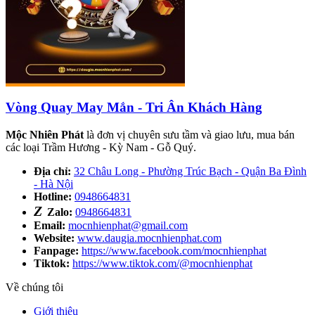
Vòng Quay May Mắn - Tri Ân Khách Hàng
Mộc Nhiên Phát
là đơn vị chuyên sưu tầm và giao lưu, mua bán
các loại Trầm Hương - Kỳ Nam - Gỗ Quý.
Địa chỉ:
32 Châu Long - Phường Trúc Bạch - Quận Ba Đình
- Hà Nội
Hotline:
0948664831
Z
Zalo:
0948664831
Email:
mocnhienphat@gmail.com
Website:
www.daugia.mocnhienphat.com
Fanpage:
https://www.facebook.com/mocnhienphat
Tiktok:
https://www.tiktok.com/@mocnhienphat
Về chúng tôi
Giới thiệu